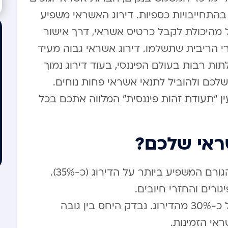
התחייבויות כספיות. דירוג האשראי משפיע
ל מהיכולת לקבל כרטיס אשראי, דרך אישור
י הריבית שתשלמו. דירוג אשראי גבוה מעיד
ות רבות בעולם הפיננסי, בעוד דירוג נמוך
לכם ולהוביל לתנאי אשראי פחות נוחים.
ין “תעודת זהות פיננסית” המלווה אתכם בכל
ראי שלכם?
היסטוריית תשלומים – מהווה את הגורם המשפיע ביותר על הדירוג (כ-35%).
ורים והחזרי חיובים.
היקף החובות הקיימים – משקל של כ-30% מהדירוג. נבדק היחס בין גובה
אי הזמינות.