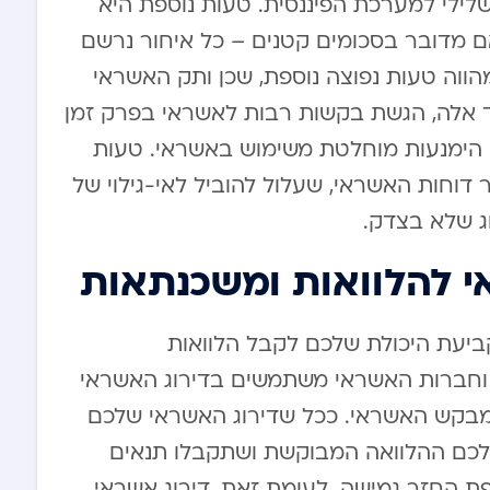
לילי למערכת הפיננסית. טעות נוספת היא
ם מדובר בסכומים קטנים – כל איחור נרשם
הווה טעות נפוצה נוספת, שכן ותק האשראי
 אלה, הגשת בקשות רבות לאשראי בפרק זמן
 הימנעות מוחלטת משימוש באשראי. טעות
וחות האשראי, שעלול להוביל לאי-גילוי של
וג שלא בצדק.
י להלוואות ומשכנתאות
יעת היכולת שלכם לקבל הלוואות
 וחברות האשראי משתמשים בדירוג האשראי
למבקש האשראי. ככל שדירוג האשראי שלכם
ר לכם ההלוואה המבוקשת ושתקבלו תנאים
ופת החזר גמישה. לעומת זאת, דירוג אשראי