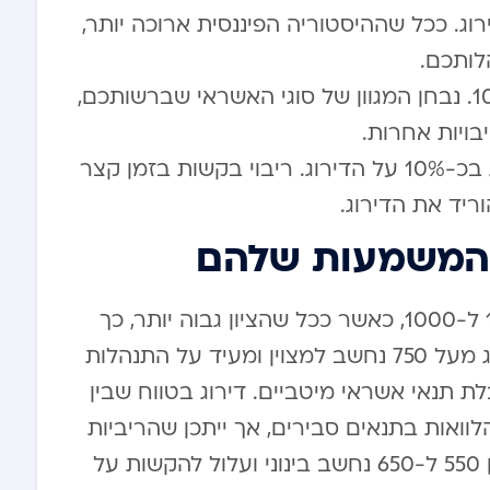
אי – מהווה כ-15% מהדירוג. ככל שההיסטוריה הפיננסית ארוכה יותר,
לותכם.
תמהיל האשראי – משקל של כ-10%. נבחן המגוון של סוגי האשראי שברשותכם,
בויות אחרות.
בקשות אשראי חדשות – משפיעות בכ-10% על הדירוג. ריבוי בקשות בזמן קצר
ריד את הדירוג.
 והמשמעות שלהם
דירוג האשראי בישראל נע בטווח שבין 1 ל-1000, כאשר ככל שהציון גבוה יותר, כך
מצבו הפיננסי של הלקוח טוב יותר. דירוג מעל 750 נחשב למצוין ומעיד על התנהלות
 תנאי אשראי מיטביים. דירוג בטווח שבין
לת הלוואות בתנאים סבירים, אך ייתכן שהריביות
יהיו גבוהות מעט יותר. דירוג בטווח שבין 550 ל-650 נחשב בינוני ועלול להקשות על