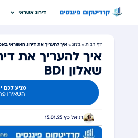
דירוג אשראי
איך להעריך את דירוג האשראי באמצע
דף הבית
»
בלוג
»
איך להעריך את די
שאלון BDI
מגיע לכם י
השאירו פרט
דניאל כץ
15.01.25