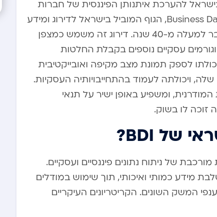
ועי מוביל בישראל להערכת איתנותן הפיננסית של חברות
עסקיות. השם BDI נגזר מחברת Business Data Israel, הגוף המוביל בישראל לדירוג ומידע
עסקי, אשר מספק שירותי דירוג אשראי כבר למעלה מ-40 שנה. דירוג זה משמש כמצפן
 וגורמים עסקיים נוספים בקבלת החלטות
ותו של דירוג BDI נובעת מיכולתו לספק תמונת מצב מקיפה ואובייקטיבית
שלה, ויכולתה לעמוד בהתחייבויותיה העסקיות.
 המודרנית, ומשפיע באופן ישיר על תנאי
זוכה לו בשוק.
 של BDI?
סס על מערכת מורכבת של ניתוח נתונים פיננסיים ועסקיים.
ת מידע כמותי ואיכותי, תוך שימוש במודלים
פי המשק השונים. הקריטריונים העיקריים